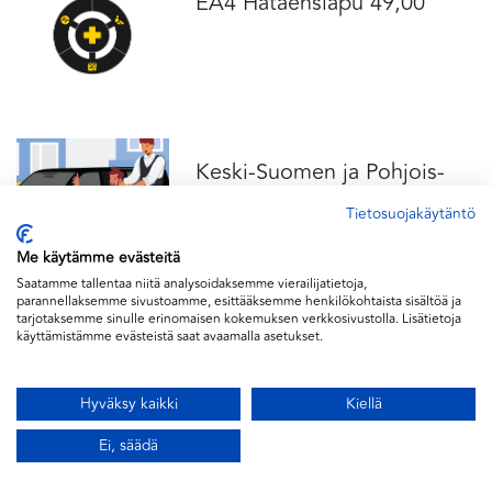
EA4 Hätäensiapu 49,00
Keski-Suomen ja Pohjois-
Savon SOTE koulutus
Tietosuojakäytäntö
38,98 EUR
Me käytämme evästeitä
Saatamme tallentaa niitä analysoidaksemme vierailijatietoja,
parannellaksemme sivustoamme, esittääksemme henkilökohtaista sisältöä ja
tarjotaksemme sinulle erinomaisen kokemuksen verkkosivustolla. Lisätietoja
Erityisryhmien
käyttämistämme evästeistä saat avaamalla asetukset.
kuljettajakoulutus 319€
24.8-26.8.2026 (ajolupa
Hyväksy kaikki
Kiellä
1.7.2018 jälkeen)
Ei, säädä